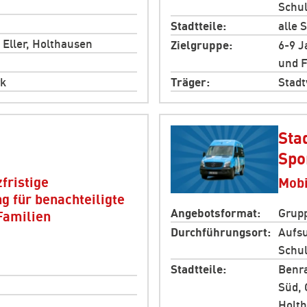
Schul
Stadtteile
alle S
, Eller, Holthausen
Zielgruppe
6-9 J
und F
k
Träger
Stadt
Sta
Spo
fristige
Mobi
g für benachteiligte
Angebotsformat
Grupp
Familien
Durchführungsort
Aufsu
Schul
Stadtteile
Benra
Süd, 
Holth