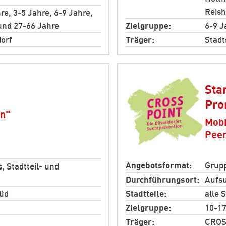
Reish
re, 3-5 Jahre, 6-9 Jahre,
und 27-66 Jahre
Zielgruppe
6-9 J
orf
Träger
Stadt
Sta
Pro
rn"
Mobi
Pee
Angebotsformat
Grupp
, Stadtteil- und
Durchführungsort
Aufs
Süd
Stadtteile
alle S
Zielgruppe
10-17
Träger
CROSS