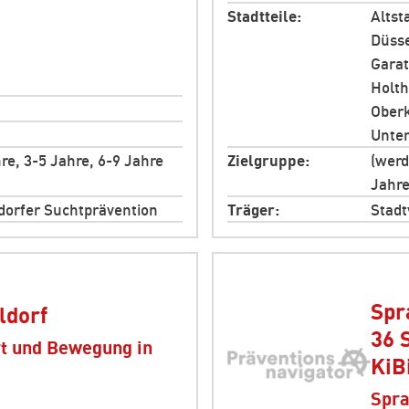
Stadtteile
Altst
Düsse
Garat
Holth
Oberk
Unte
re, 3-5 Jahre, 6-9 Jahre
Zielgruppe
(werd
Jahre
orfer Suchtprävention
Träger
Stadt
Spr
ldorf
36 
rt und Bewegung in
KiB
Spra