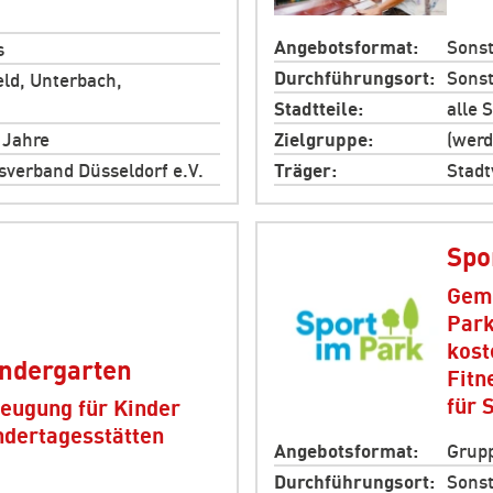
Angebotsformat
Sonst
s
Durchführungsort
Sonst
eld, Unterbach,
Stadtteile
alle 
 Jahre
Zielgruppe
(werd
sverband Düsseldorf e.V.
Träger
Stadt
Spo
Geme
Park
kost
indergarten
Fitn
für 
beugung für Kinder
ndertagesstätten
Angebotsformat
Grupp
Durchführungsort
Sonst