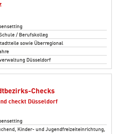
z
ensetting
 Schule / Berufskolleg
Stadtteile sowie Überregional
ahre
verwaltung Düsseldorf
dtbezirks-Checks
nd checkt Düsseldorf
ensetting
chend, Kinder- und Jugendfreizeiteinrichtung,