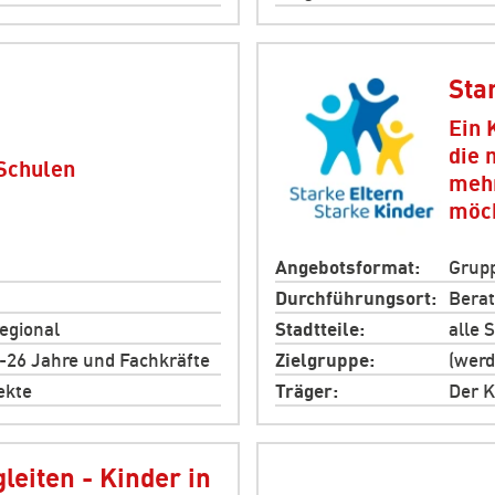
Sta
Ein 
die 
Schulen
mehr
möc
Angebotsformat
Grupp
Durchführungsort
Berat
regional
Stadtteile
alle 
8-26 Jahre und Fachkräfte
Zielgruppe
(werd
ekte
Träger
Der K
leiten - Kinder in