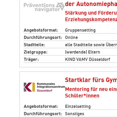
der Autonomieph
Stärkung und Förderu
Erziehungskompeten
Angebotsformat
Gruppensetting
Durchführungsort
Online
Stadtteile
alle Stadtteile sowie Über
Zielgruppe
(werdende) Eltern
Träger
KIND VAMV Düsseldorf
Startklar fürs G
Mentoring für neu ei
Schüler*innen
Angebotsformat
Einzelsetting
Durchführungsort
Sonstiges