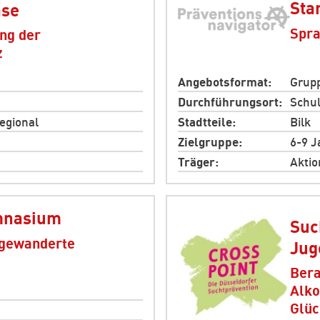
Sta
ase
Spra
ng der
z
Angebotsformat
Grupp
Durchführungsort
Schul
regional
Stadtteile
Bilk
Zielgruppe
6-9 J
Träger
Aktio
ymnasium
Suc
ngewanderte
Jug
Bera
Alko
Glüc