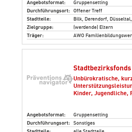
Angebotsformat
Gruppensetting
Durchführungsort
Offener Treff
Stadtteile
Bilk, Derendorf, Düsseltal
Zielgruppe
(werdende) Eltern
Träger
AWO Familienbildungswer
Stadtbezirksfonds
Unbürokratische, kurz
Unterstützungsleistun
Kinder, Jugendliche, 
Angebotsformat
Gruppensetting
Durchführungsort
Sonstiges
Stadtteile
alle Stadtteile