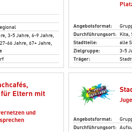
Plat
Angebotsformat
Grupp
regional
Durchführungsort
Kita,
re, 3-5 Jahre, 6-9 Jahre,
Stadtteile
alle 
 27-66 Jahre, 67+ Jahre,
e
Zielgruppe
3-5 J
rf
Träger
Stadt
achcafés,
Sta
für Eltern mit
Juge
vernetzen und
Angebotsformat
Grupp
sprechen
Durchführungsort
Aufsu