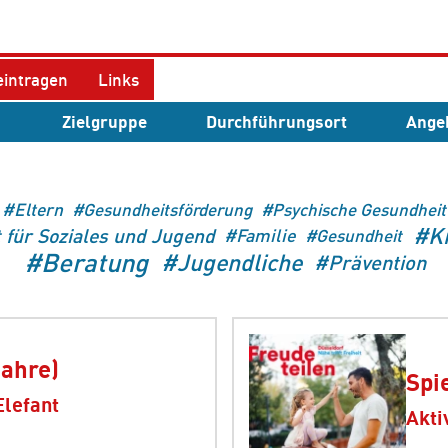
eintragen
Links
n
Zielgruppe
Durchführungsort
Ange
Eltern
Gesundheitsförderung
Psychische Gesundheit
K
 für Soziales und Jugend
Familie
Gesundheit
Beratung
Jugendliche
Prävention
Jahre)
Spi
Elefant
Akti