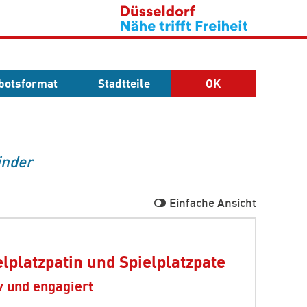
botsformat
Stadtteile
OK
inder
Einfache Ansicht
elplatzpatin und Spielplatzpate
v und engagiert