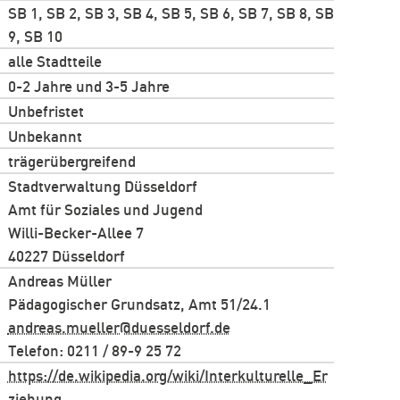
SB 1, SB 2, SB 3, SB 4, SB 5, SB 6, SB 7, SB 8, SB
9, SB 10
alle Stadtteile
0-2 Jahre und 3-5 Jahre
Unbefristet
Unbekannt
trägerübergreifend
Stadtverwaltung Düsseldorf
Amt für Soziales und Jugend
Willi-Becker-Allee 7
40227 Düsseldorf
Andreas Müller
Pädagogischer Grundsatz, Amt 51/24.1
andreas.mueller@duesseldorf.de
Telefon: 0211 / 89-9 25 72
https://de.wikipedia.org/wiki/Interkulturelle_Er
ziehung